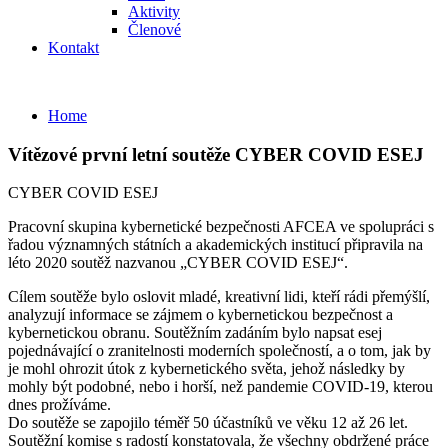
Aktivity
Členové
Kontakt
Home
Vítězové první letní soutěže CYBER COVID ESEJ
CYBER COVID ESEJ
Pracovní skupina kybernetické bezpečnosti AFCEA ve spolupráci s
řadou významných státních a akademických institucí připravila na
léto 2020 soutěž nazvanou „CYBER COVID ESEJ“.
Cílem soutěže bylo oslovit mladé, kreativní lidi, kteří rádi přemýšlí,
analyzují informace se zájmem o kybernetickou bezpečnost a
kybernetickou obranu. Soutěžním zadáním bylo napsat esej
pojednávající o zranitelnosti moderních společností, a o tom, jak by
je mohl ohrozit útok z kybernetického světa, jehož následky by
mohly být podobné, nebo i horší, než pandemie COVID-19, kterou
dnes prožíváme.
Do soutěže se zapojilo téměř 50 účastníků ve věku 12 až 26 let.
Soutěžní komise s radostí konstatovala, že všechny obdržené práce