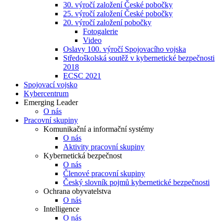
30. výročí založení České pobočky
25. výročí založení České pobočky
20. výročí založení pobočky
Fotogalerie
Video
Oslavy 100. výročí Spojovacího vojska
Středoškolská soutěž v kybernetické bezpečnosti
2018
ECSC 2021
Spojovací vojsko
Kybercentrum
Emerging Leader
O nás
Pracovní skupiny
Komunikační a informační systémy
O nás
Aktivity pracovní skupiny
Kybernetická bezpečnost
O nás
Členové pracovní skupiny
Český slovník pojmů kybernetické bezpečnosti
Ochrana obyvatelstva
O nás
Intelligence
O nás