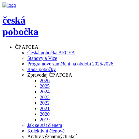
česká
pobočka
ČP AFCEA
Česká pobočka AFCEA
Stanovy a Vize
Programové zaměření na období 2025/2026
Rada pobočky
Zpravodaj ČP AFCEA
2026
2025
2024
2023
2022
2021
2020
2019
Jak se stát členem
Kolektivní členové
Archiv významných akcí