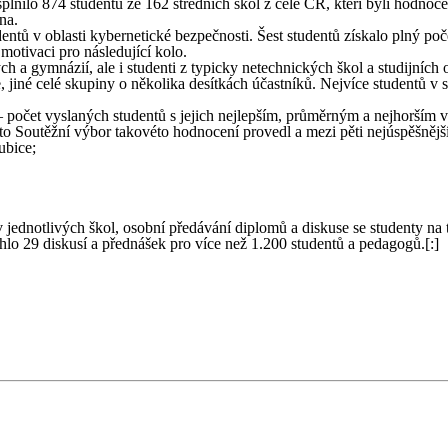
splnilo 874 studentů ze 162 středních škol z celé ČR, kteří byli hodno
na.
entů v oblasti kybernetické bezpečnosti. Šest studentů získalo plný 
motivaci pro následující kolo.
kých a gymnázií, ale i studenti z typicky netechnických škol a studijní
, jiné celé skupiny o několika desítkách účastníků. Nejvíce studentů v s
– počet vyslaných studentů s jejich nejlepším, průměrným a nejhorším v
o Soutěžní výbor takovéto hodnocení provedl a mezi pěti nejúspěšnějším
ubice;
ěv jednotlivých škol, osobní předávání diplomů a diskuse se studenty 
hlo 29 diskusí a přednášek pro více než 1.200 studentů a pedagogů.[:]