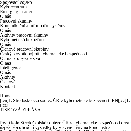
Spojovací vojsko
Kybercentrum
Emerging Leader
O nás
Pracovní skupiny
Komunikační a informační systémy
O nás
Aktivity pracovní skupiny
Kybernetická bezpečnost
O nás
Členové pracovní skupiny
Český slovník pojmů kybernetické bezpečnosti
Ochrana obyvatelstva
O nás
Intelligence
O nás
Aktivity
Členové
Kontakt
Home
[:en]1. Středoškolská soutěž ČR v kybernetické bezpečnosti EN[:cz]1.
[:cz]
TISKOVÁ ZPRÁVA
První kolo Středoškolské soutěže ČR v kybernetické bezpečnosti orga
úspěšně a oficiální výsledky byly zveřejněny na konci ledna.