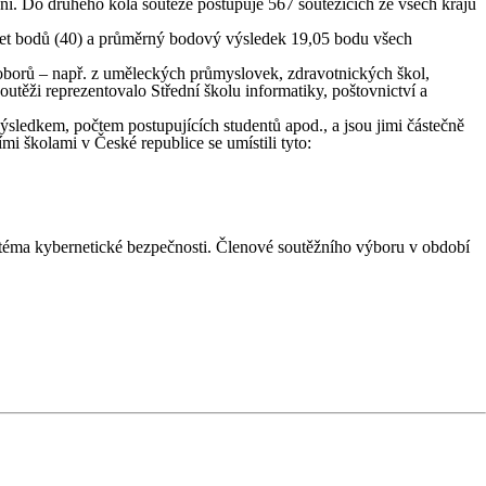
ceni. Do druhého kola soutěže postupuje 567 soutěžících ze všech krajů
počet bodů (40) a průměrný bodový výsledek 19,05 bodu všech
ch oborů – např. z uměleckých průmyslovek, zdravotnických škol,
outěži reprezentovalo Střední školu informatiky, poštovnictví a
ýsledkem, počtem postupujících studentů apod., a jsou jimi částečně
i školami v České republice se umístili tyto:
na téma kybernetické bezpečnosti. Členové soutěžního výboru v období