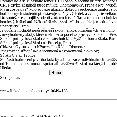
Prvního kola se zúčastnilo téměř 1.100 osob. Všechna kritéria soutěže 
ČR. Nejvíce zástupců bude mít kraj Jihomoravský, Praha a kraj Vysoči
První „osvětové“ kolo soutěže ukázalo dobrou všeobecnou znalost stud
hodnocených studentů představuje slušný výsledek a zcela jistě velkou 
Do soutěže se zapojili studenti z různých typů škol a to nejen technic
hotelových škol atd. Některé školy „vyslaly“ do soutěže jen jednotlivce
finančnictví Brno.
Je obtížné hodnotit nejúspěšnější školy, jelikož proměnných je mnoho 
znevýhodněny školy, které měli menší počet zapojených studentů. Přest
Střední průmyslová škola elektrotechnická a Vyšší odborná škola, Pard
Střední průmyslová škola na Proseku, Praha;
Církevní Gymnázium Německého Řádu, Olomouc;
Integrovaná střední škola technická a ekonomická, Sokolov;
SŠ AGC a.s., Teplice.
Součástí hodnocení prvního kola byla i realizace individuálních návšt
od 10. ledna do 3. února uspořádali návštěvu 31 škol, na kterých probě
Hledat
Sledujte nás
www.linkedin.com/company/100494138
www.youtube.com/@AFCEACZECH