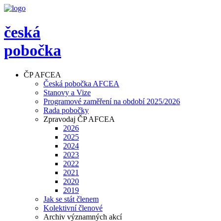
česká
pobočka
ČP AFCEA
Česká pobočka AFCEA
Stanovy a Vize
Programové zaměření na období 2025/2026
Rada pobočky
Zpravodaj ČP AFCEA
2026
2025
2024
2023
2022
2021
2020
2019
Jak se stát členem
Kolektivní členové
Archiv významných akcí