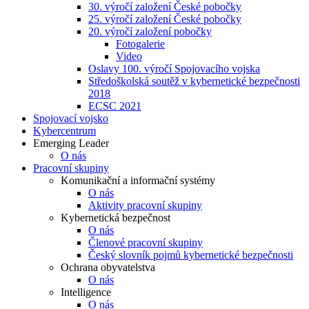
30. výročí založení České pobočky
25. výročí založení České pobočky
20. výročí založení pobočky
Fotogalerie
Video
Oslavy 100. výročí Spojovacího vojska
Středoškolská soutěž v kybernetické bezpečnosti
2018
ECSC 2021
Spojovací vojsko
Kybercentrum
Emerging Leader
O nás
Pracovní skupiny
Komunikační a informační systémy
O nás
Aktivity pracovní skupiny
Kybernetická bezpečnost
O nás
Členové pracovní skupiny
Český slovník pojmů kybernetické bezpečnosti
Ochrana obyvatelstva
O nás
Intelligence
O nás