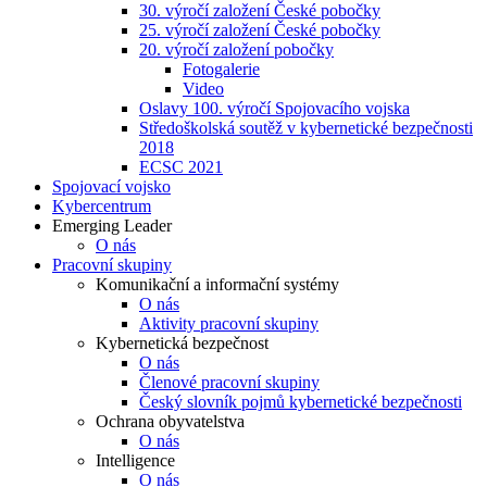
30. výročí založení České pobočky
25. výročí založení České pobočky
20. výročí založení pobočky
Fotogalerie
Video
Oslavy 100. výročí Spojovacího vojska
Středoškolská soutěž v kybernetické bezpečnosti
2018
ECSC 2021
Spojovací vojsko
Kybercentrum
Emerging Leader
O nás
Pracovní skupiny
Komunikační a informační systémy
O nás
Aktivity pracovní skupiny
Kybernetická bezpečnost
O nás
Členové pracovní skupiny
Český slovník pojmů kybernetické bezpečnosti
Ochrana obyvatelstva
O nás
Intelligence
O nás