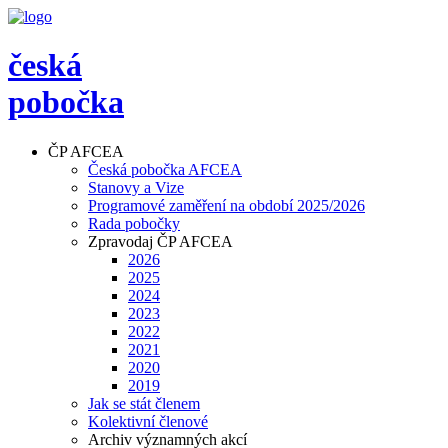
česká
pobočka
ČP AFCEA
Česká pobočka AFCEA
Stanovy a Vize
Programové zaměření na období 2025/2026
Rada pobočky
Zpravodaj ČP AFCEA
2026
2025
2024
2023
2022
2021
2020
2019
Jak se stát členem
Kolektivní členové
Archiv významných akcí