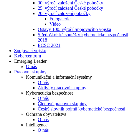
30. výročí založení České pobočky
25. výročí založení České pobočky
20. výročí založení pobočky
Fotogalerie
Video
Oslavy 100. výročí Spojovacího vojska
Středoškolská soutěž v kybernetické bezpečnosti
2018
ECSC 2021
Spojovací vojsko
Kybercentrum
Emerging Leader
O nás
Pracovní skupiny
Komunikační a informační systémy
O nás
Aktivity pracovní skupiny
Kybernetická bezpečnost
O nás
Členové pracovní skupiny
Český slovník pojmů kybernetické bezpečnosti
Ochrana obyvatelstva
O nás
Intelligence
O nás